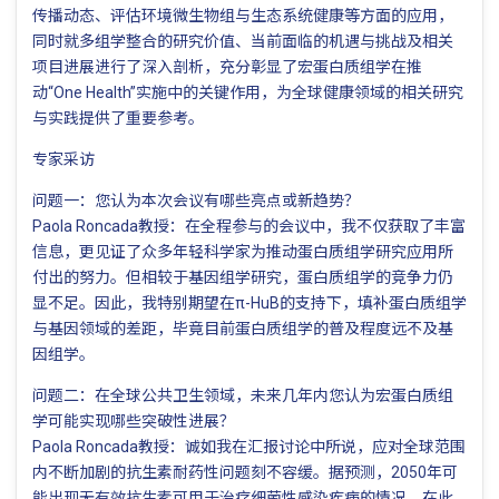
传播动态、评估环境微生物组与生态系统健康等方面的应用，
同时就多组学整合的研究价值、当前面临的机遇与挑战及相关
项目进展进行了深入剖析，充分彰显了宏蛋白质组学在推
动“One Health”实施中的关键作用，为全球健康领域的相关研究
与实践提供了重要参考。
专家采访
问题一：您认为本次会议有哪些亮点或新趋势？
Paola Roncada教授：在全程参与的会议中，我不仅获取了丰富
信息，更见证了众多年轻科学家为推动蛋白质组学研究应用所
付出的努力。但相较于基因组学研究，蛋白质组学的竞争力仍
显不足。因此，我特别期望在π-HuB的支持下，填补蛋白质组学
与基因领域的差距，毕竟目前蛋白质组学的普及程度远不及基
因组学。
问题二：在全球公共卫生领域，未来几年内您认为宏蛋白质组
学可能实现哪些突破性进展？
Paola Roncada教授：诚如我在汇报讨论中所说，应对全球范围
内不断加剧的抗生素耐药性问题刻不容缓。据预测，2050年可
能出现无有效抗生素可用于治疗细菌性感染疾病的情况。在此