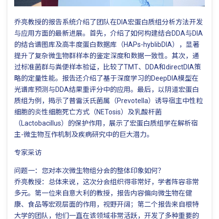
乔亮教授的报告系统介绍了团队在DIA宏蛋白质组分析方法开发
与应用方面的最新进展。首先，介绍了如何构建结合DDA与DIA
的结合谱图库及高丰度蛋白数据库（HAPs-hyblibDIA），显著
提升了复杂微生物群样本的鉴定深度和数据一致性。其次，通
过标准菌群与粪便样本验证，比较了TMT、DDA和directDIA策
略的定量性能。报告还介绍了基于深度学习的DeepDIA模型在
光谱库预测与DDA结果重评分中的应用。最后，以阴道宏蛋白
质组为例，揭示了普雷沃氏菌属（Prevotella）诱导宿主中性粒
细胞的炎性细胞死亡方式（NETosis）及乳酸杆菌
（Lactobacillus）的保护作用，展示了宏蛋白质组学在解析宿
主-微生物互作机制及疾病研究中的巨大潜力。
专家采访
问题一：您对本次微生物组分会的整体印象如何？
乔亮教授：总体来说，这次分会组织得非常好，学者阵容非常
多元。第一位来自意大利的教授，报告内容偏向微生物在健
康、食品等宏观层面的作用，视野开阔；第二个报告来自根特
大学的团队，他们一直在该领域非常活跃，开发了多种重要的