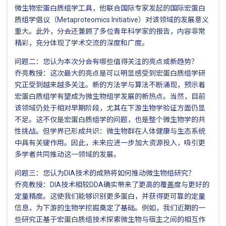
微生物宏蛋白质组学工具，他联合国际专家发起的国际宏蛋白
质组学倡议（Metaproteomics Initiative）对该领域的发展意义
重大。此外，分会还兼顾了多位青年科学家的报告，内容非常
精彩，充分体现了学术交流的深度和广度。
问题二：您认为本次分会有哪些值得关注的亮点或新趋势？
乔亮教授：这次最大的亮点是可以明显感受到宏蛋白质组学研
究正受到越来越多关注。新的方法学与算法不断涌现，预示着
宏蛋白质组学有望成为微生物组学发展的新热点。当然，目前
该领域仍处于相对早期阶段，尤其在下游生物学验证方面仍显
不足。这不仅是宏蛋白质组学的问题，也是整个微生物学的共
性挑战。但学界已形成共识：微生物群在人体健康与生态系统
中具有关键作用。因此，未来应进一步加大资源投入，吸引更
多学者共同推动这一领域的发展。
问题三：您认为DIA技术的成熟将如何推动微生物组研究？
乔亮教授：DIA技术相较DDA确实带来了更高的覆盖度与更好的
定量精度。这使我们能够识别更多蛋白，并获得更可靠的定量
信息，为下游的生物学挖掘奠定了基础。例如，我们近期的一
些研究正基于宏蛋白质组技术探索微生物与宿主之间的相互作