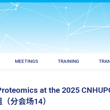
MEETINGS
TRAINING
TRAN
l Proteomics at the 2025 CNH
（分会场14）